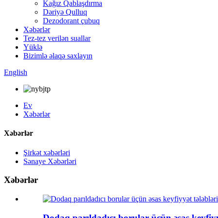
Kağız Qablaşdırma
Dəriyə Qulluq
Dezodorant çubuq
Xəbərlər
Tez-tez verilən suallar
Yüklə
Bizimlə əlaqə saxlayın
English
Ev
Xəbərlər
Xəbərlər
Şirkət xəbərləri
Sənaye Xəbərləri
Xəbərlər
Dodaq parıldadıcı borular üçün əsas keyfiyyə