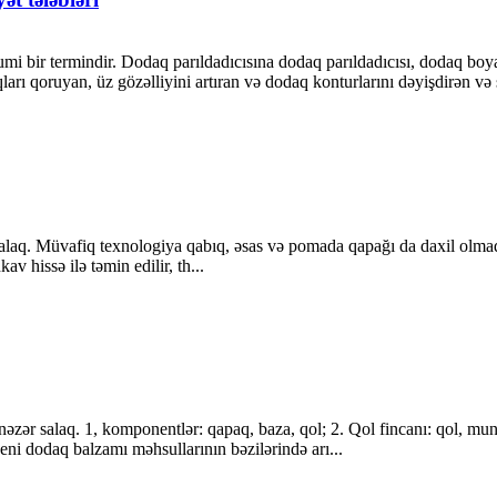
 bir termindir. Dodaq parıldadıcısına dodaq parıldadıcısı, dodaq boyası,
arı qoruyan, üz gözəlliyini artıran və dodaq konturlarını dəyişdirən və s.
salaq. Müvafiq texnologiya qabıq, əsas və pomada qapağı da daxil olma
av hissə ilə təmin edilir, th...
əzər salaq. 1, komponentlər: qapaq, baza, qol; 2. Qol fincanı: qol, 
yeni dodaq balzamı məhsullarının bəzilərində arı...