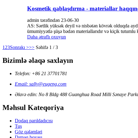
Kosmetik qablaşdırma - materiallar haqqınd
admin tərəfindən 23-06-30
AS: Sərtlik yüksək deyil və nisbətən kövrək olduqda aydın
ümumiyyətlə şüşə bədən materiallarıdır və kiçik tutumlu kr
Daha ətraflı oxuyun
1
2
3
Sonrakı >
>>
Səhifə 1 / 3
Bizimlə əlaqə saxlayın
Telefon: +86 21 37701781
Email: sally@eugeng.com
Əlavə edin: No 8 Bldg 488 Guanghua Road Milli Sənaye Parkı
Məhsul Kateqoriya
Dodaq parıldadıcısı
Tuş
Göz qələmləri
Dırnaq boyası