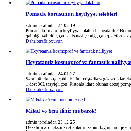
Pomada borusunun keyfiyyət tələbləri
admin tərəfindən 24-02-19
Pomada borularının keyfiyyət tələbləri hansılardır? Budu
qalınlığı vahiddir, çat, su işarəsi çentiği, çapıq, deformasi
Daha ətraflı oxuyun
Heyrətamiz kosmoprof və fantastik nailiyyə
admin tərəfindən 24-01-27
Sərgi uğurla başa çatdı, bütün müştərilərə göstərdikləri d
1 dəst 30L təzyiqli çən, Pistonla idarə olunan dozaj pomp
Daha ətraflı oxuyun
Milad və Yeni iliniz mübarək!
admin tərəfindən 23-12-25
Dekabrın 25-i əksər xristianların İsanın doğumunu qeyd e