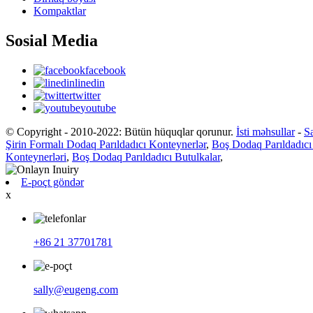
Kompaktlar
Sosial Media
facebook
linedin
twitter
youtube
© Copyright - 2010-2022: Bütün hüquqlar qorunur.
İsti məhsullar
-
Sa
Şirin Formalı Dodaq Parıldadıcı Konteynerlər
,
Boş Dodaq Parıldadıcı
Konteynerləri
,
Boş Dodaq Parıldadıcı Butulkalar
,
E-poçt göndər
x
+86 21 37701781
sally@eugeng.com