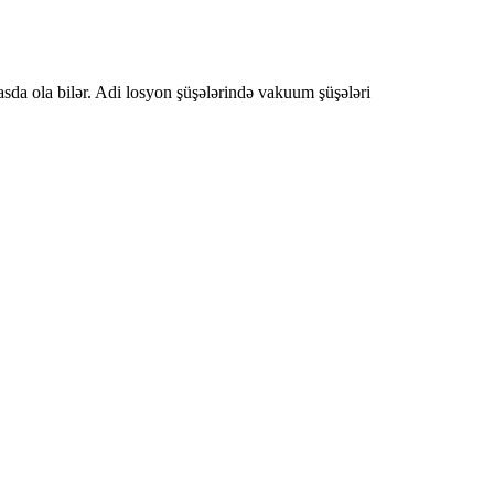
asda ola bilər. Adi losyon şüşələrində vakuum şüşələri