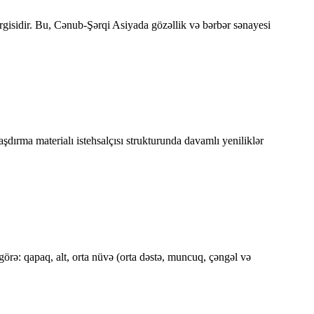
gisidir. Bu, Cənub-Şərqi Asiyada gözəllik və bərbər sənayesi
aşdırma materialı istehsalçısı strukturunda davamlı yeniliklər
rə: qapaq, alt, orta nüvə (orta dəstə, muncuq, çəngəl və