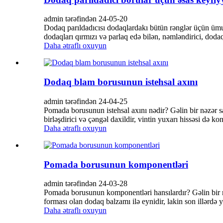
admin tərəfindən 24-05-20
Dodaq parıldadıcısı dodaqlardakı bütün rənglər üçün ümumi
dodaqları qırmızı və parlaq edə bilən, nəmləndirici, dodaql
Daha ətraflı oxuyun
Dodaq blam borusunun istehsal axını
admin tərəfindən 24-04-25
Pomada borusunun istehsal axını nədir? Gəlin bir nəzər 
birləşdirici və çəngəl daxildir, vintin yuxarı hissəsi də konk
Daha ətraflı oxuyun
Pomada borusunun komponentləri
admin tərəfindən 24-03-28
Pomada borusunun komponentləri hansılardır? Gəlin bir n
forması olan dodaq balzamı ilə eynidir, lakin son illərdə 
Daha ətraflı oxuyun