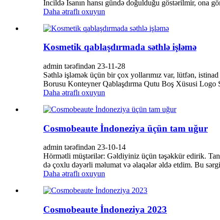
İncildə İsanın hansı gündə doğulduğu göstərilmir, ona gö
Daha ətraflı oxuyun
Kosmetik qablaşdırmada səthlə işləmə
admin tərəfindən 23-11-28
Səthlə işləmək üçün bir çox yollarımız var, lütfən, ist
Borusu Konteyner Qablaşdırma Qutu Boş Xüsusi Logo Si
Daha ətraflı oxuyun
Cosmobeaute İndoneziya üçün tam uğur
admin tərəfindən 23-10-14
Hörmətli müştərilər: Gəldiyiniz üçün təşəkkür edirik. T
də çoxlu dəyərli məlumat və əlaqələr əldə etdim. Bu sərg
Daha ətraflı oxuyun
Cosmobeaute İndoneziya 2023