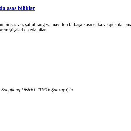
a əsas biliklər
 bir səs var, şəffaf rəng və mavi fon birbaşa kosmetika və qida ilə təm
em şüşələri də edə bilər...
 Songjiang District 201616 Şanxay Çin