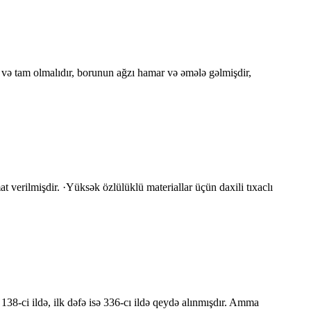
 və tam olmalıdır, borunun ağzı hamar və əmələ gəlmişdir,
t verilmişdir. ·Yüksək özlülüklü materiallar üçün daxili tıxaclı
38-ci ildə, ilk dəfə isə 336-cı ildə qeydə alınmışdır. Amma