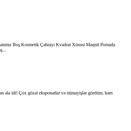
əqdimatımız Boş Kosmetik Çəhrayı Kvadrat Xüsusi Maqnit Pomada
...
tən əla idi! Çox gözəl eksponatlar və nümayişlər gördüm, həm
.