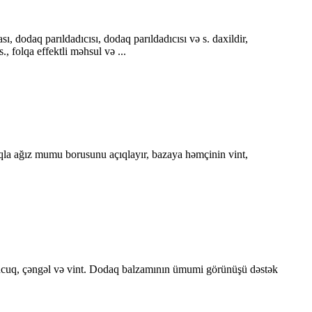
 dodaq parıldadıcısı, dodaq parıldadıcısı və s. daxildir,
, folqa effektli məhsul və ...
qla ağız mumu borusunu açıqlayır, bazaya həmçinin vint,
muncuq, çəngəl və vint. Dodaq balzamının ümumi görünüşü dəstək