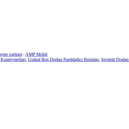
ytın xəritəsi
-
AMP Mobil
 Konteynerləri
,
Unikal Boş Dodaq Parıldadıcı Boruları
,
Sevimli Dodaq 