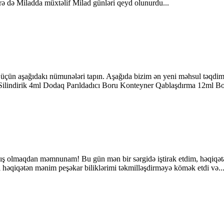
rə də Miladda müxtəlif Milad günləri qeyd olunurdu...
inad üçün aşağıdakı nümunələri tapın. Aşağıda bizim ən yeni məhsul t
lindirik 4ml Dodaq Parıldadıcı Boru Konteyner Qablaşdırma 12ml Boş
anış olmaqdan məmnunam! Bu gün mən bir sərgidə iştirak etdim, həqiqə
i həqiqətən mənim peşəkar biliklərimi təkmilləşdirməyə kömək etdi və..