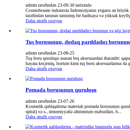
admin tərəfindən 23-09-30 tarixində
Cosmobeaute indonesia İndoneziyanın yeganə ən böyük göz
tərəfindən tanınan tanınmış bir hadisəyə və yüksək keyfiyy
Daha ətraflı oxuyun
Tuş borusunun, dodaq parıldadıcı borunun
admin tərəfindən 23-08-25
Tuş boru quruluşu əsasən beş aksesuardan ibarətdir: qapaq,
həyata keçirmiş, hortum kimi tuş boru aksesuarlarına da g
Daha ətraflı oxuyun
Pomada borusunun quruluşu
admin tərəfindən 23-07-26
Kosmetik qablaşdırma materialı pomada borusunun quruluş
spiral) və s., ümumiyyətlə alüminium məhsulları, b...
Daha ətraflı oxuyun