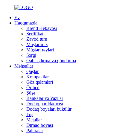
Ev
Haqqımızda
Brend Hekayəsi
Sertifikat
Zavod turu
Müştərimiz
Müştəri rəyləri
Sərgi
Qablaşdırma və göndərmə
Məhsullar
Qaşlar
Kompaktlar
Göz qələmləri
Örtücü
Şüşə
Bankalar və Yazılar
Dodaq parıldadıcısı
Dodaq boyaları bükülür
Tuş
Metallar
Dırnaq boyası
Palitralar