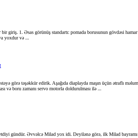
r bir giriş. 1. Əsas görünüş standartı: pomada borusunun gövdəsi hamar
ya yoxdur və ...
t
əstəyə görə təşəkkür edirik. Aşağıda diaplayda maşın üçün ətraflı məluma
ası və boru zamanı servo motorla doldurulması ilə ...
tdiyi gündür. Əvvəlcə Milad yox idi. Deyilənə görə, ilk Milad bayramı 1