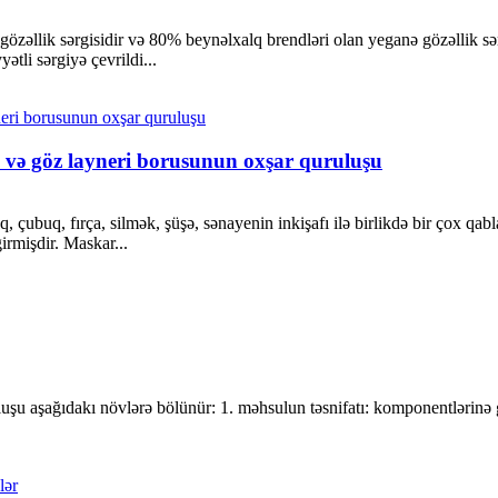
əllik sərgisidir və 80% beynəlxalq brendləri olan yeganə gözəllik sər
ətli sərgiyə çevrildi...
 və göz layneri borusunun oxşar quruluşu
 çubuq, fırça, silmək, şüşə, sənayenin inkişafı ilə birlikdə bir çox qabl
irmişdir. Maskar...
u aşağıdakı növlərə bölünür: 1. məhsulun təsnifatı: komponentlərinə gö