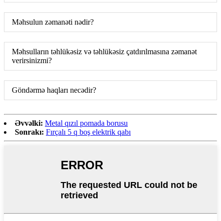
Məhsulun zəmanəti nədir?
Məhsulların təhlükəsiz və təhlükəsiz çatdırılmasına zəmanət
verirsinizmi?
Göndərmə haqları necədir?
Əvvəlki:
Metal qızıl pomada borusu
Sonrakı:
Fırçalı 5 q boş elektrik qabı