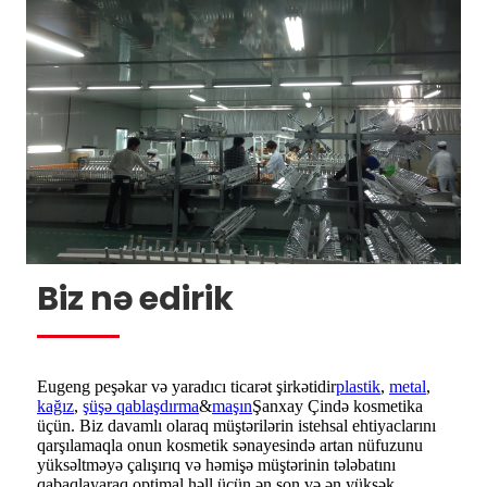
Biz nə edirik
Eugeng peşəkar və yaradıcı ticarət şirkətidir
plastik
,
metal
,
kağız
,
şüşə qablaşdırma
&
maşın
Şanxay Çində kosmetika
üçün. Biz davamlı olaraq müştərilərin istehsal ehtiyaclarını
qarşılamaqla onun kosmetik sənayesində artan nüfuzunu
yüksəltməyə çalışırıq və həmişə müştərinin tələbatını
qabaqlayaraq optimal həll üçün ən son və ən yüksək