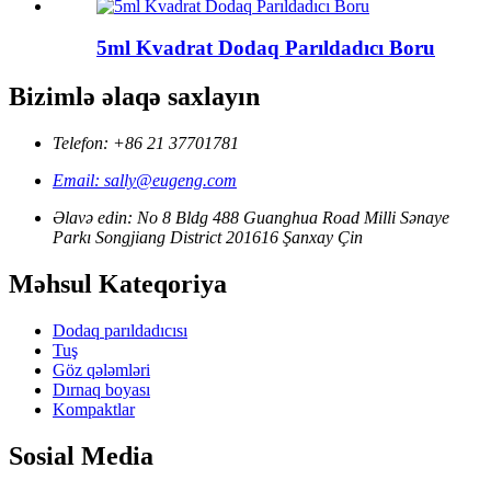
5ml Kvadrat Dodaq Parıldadıcı Boru
Bizimlə əlaqə saxlayın
Telefon: +86 21 37701781
Email: sally@eugeng.com
Əlavə edin: No 8 Bldg 488 Guanghua Road Milli Sənaye
Parkı Songjiang District 201616 Şanxay Çin
Məhsul Kateqoriya
Dodaq parıldadıcısı
Tuş
Göz qələmləri
Dırnaq boyası
Kompaktlar
Sosial Media