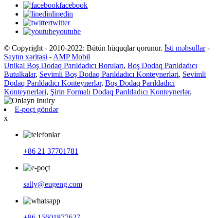
facebook
linedin
twitter
youtube
© Copyright - 2010-2022: Bütün hüquqlar qorunur.
İsti məhsullar
-
Saytın xəritəsi
-
AMP Mobil
Unikal Boş Dodaq Parıldadıcı Boruları
,
Boş Dodaq Parıldadıcı
Butulkalar
,
Sevimli Boş Dodaq Parıldadıcı Konteynerləri
,
Sevimli
Dodaq Parıldadıcı Konteynerlər
,
Boş Dodaq Parıldadıcı
Konteynerləri
,
Şirin Formalı Dodaq Parıldadıcı Konteynerlər
,
E-poçt göndər
x
+86 21 37701781
sally@eugeng.com
+86 15601877627