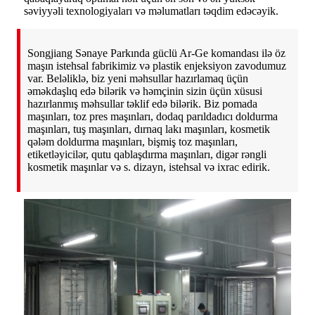
səviyyəli texnologiyaları və məlumatları təqdim edəcəyik.
Songjiang Sənaye Parkında güclü Ar-Ge komandası ilə öz
maşın istehsal fabrikimiz və plastik enjeksiyon zavodumuz
var. Beləliklə, biz yeni məhsullar hazırlamaq üçün
əməkdaşlıq edə bilərik və həmçinin sizin üçün xüsusi
hazırlanmış məhsullar təklif edə bilərik. Biz pomada
maşınları, toz pres maşınları, dodaq parıldadıcı doldurma
maşınları, tuş maşınları, dırnaq lakı maşınları, kosmetik
qələm doldurma maşınları, bişmiş toz maşınları,
etiketləyicilər, qutu qablaşdırma maşınları, digər rəngli
kosmetik maşınlar və s. dizayn, istehsal və ixrac edirik.