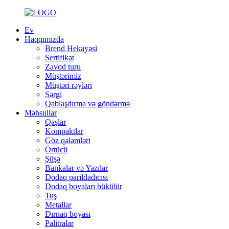
Ev
Haqqımızda
Brend Hekayəsi
Sertifikat
Zavod turu
Müştərimiz
Müştəri rəyləri
Sərgi
Qablaşdırma və göndərmə
Məhsullar
Qaşlar
Kompaktlar
Göz qələmləri
Örtücü
Şüşə
Bankalar və Yazılar
Dodaq parıldadıcısı
Dodaq boyaları bükülür
Tuş
Metallar
Dırnaq boyası
Palitralar