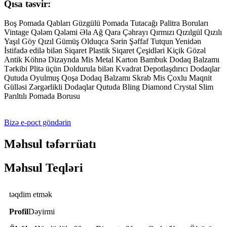
Qısa təsvir:
Boş Pomada Qabları Güzgülü Pomada Tutacağı Palitra Boruları
Vintage Qələm Qələmi Əla Ağ Qara Çəhrayı Qırmızı Qızılgül Qızılı
Yaşıl Göy Qızıl Gümüş Olduqca Sərin Şəffaf Tutqun Yenidən
İstifadə edilə bilən Siqaret Plastik Siqaret Çeşidləri Kiçik Gözəl
Antik Köhnə Dizaynda Mis Metal Karton Bambuk Dodaq Balzamı
Tərkibi Plitə üçün Doldurula bilən Kvadrat Depotlaşdırıcı Dodaqlar
Qutuda Oyulmuş Qoşa Dodaq Balzamı Skrab Mis Çoxlu Maqnit
Gülləsi Zərgərlikli Dodaqlar Qutuda Bling Diamond Crystal Slim
Parıltılı Pomada Borusu
Bizə e-poçt göndərin
Məhsul təfərrüatı
Məhsul Teqləri
təqdim etmək
Profil
Dəyirmi