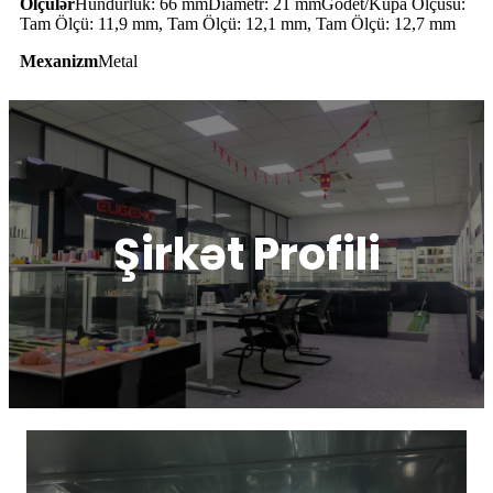
Ölçülər
Hündürlük: 66 mmDiametr: 21 mmGodet/Kupa Ölçüsü:
Tam Ölçü: 11,9 mm, Tam Ölçü: 12,1 mm, Tam Ölçü: 12,7 mm
Mexanizm
Metal
Şirkət Profili